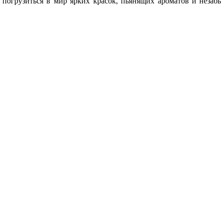
, погрузиться в мир ярких красок, пьянящих ароматов и неза