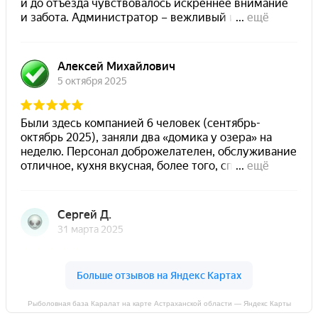
Рыболовная база Каралат на карте Астраханской области — Яндекс Карты