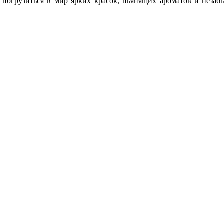
, погрузиться в мир ярких красок, пьянящих ароматов и неза